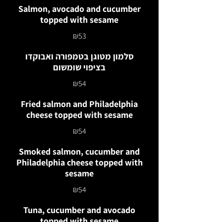
Salmon, avocado and cucumber
topped with sesame
₪53
סלמון מטוגן בטמפורה ואבוקדו
בציפוי שומשום
₪54
Fried salmon and Philadelphia
cheese topped with sesame
₪54
Smoked salmon, cucumber and
Philadelphia cheese topped with
sesame
₪54
Tuna, cucumber and avocado
topped with sesame