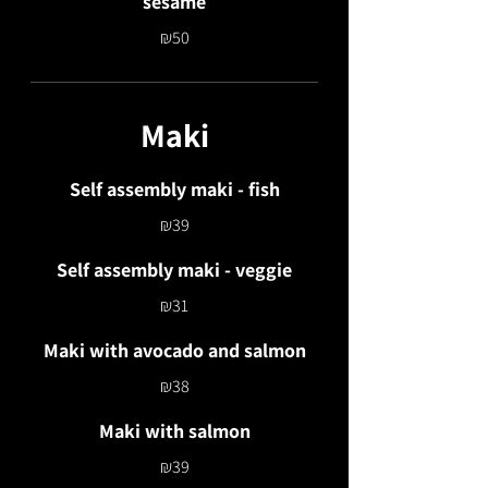
sesame
₪50
Maki
Self assembly maki - fish
₪39
Self assembly maki - veggie
₪31
Maki with avocado and salmon
₪38
Maki with salmon
₪39